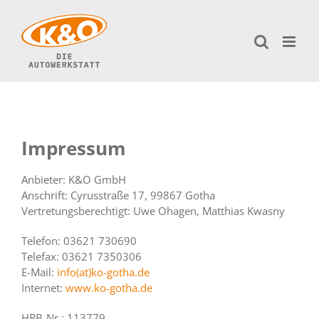
Zum
Inhalt
springen
Impressum
Anbieter: K&O GmbH
Anschrift: Cyrusstraße 17, 99867 Gotha
Vertretungsberechtigt: Uwe Ohagen, Matthias Kwasny
Telefon: 03621 730690
Telefax: 03621 7350306
E-Mail:
info(at)ko-gotha.de
Internet:
www.ko-gotha.de
HRB-Nr.: 113779